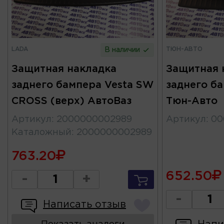
LADA
ТЮН-АВТО
В наличии
Защитная накладка
Защитная 
заднего бампера Vesta SW
заднего ба
CROSS (верх) АвтоВаз
Тюн-Авто
Артикул
:
2000000002989
Артикул
:
00
Каталожный
:
2000000002989
763.20
652.50
-
+
-
Написать отзыв