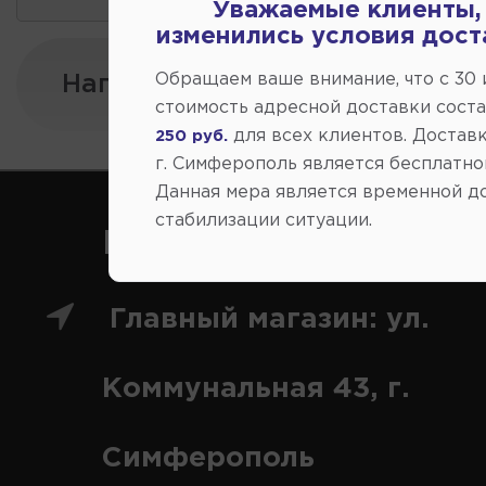
Уважаемые клиенты,
изменились условия дост
Обращаем ваше внимание, что c 30
Напишите нам:
стоимость адресной доставки сост
для всех клиентов. Доставк
250 руб.
г. Симферополь является бесплатно
Данная мера является временной д
стабилизации ситуации.
Как нас найти
Главный магазин: ул.
Коммунальная 43, г.
Симферополь