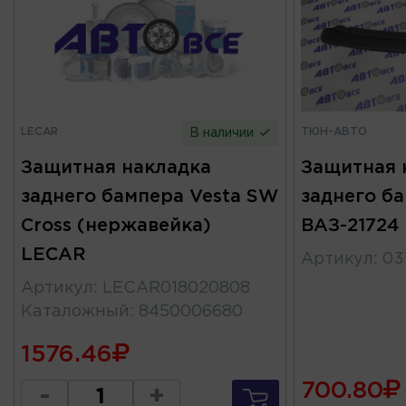
LECAR
ТЮН-АВТО
В наличии
Защитная накладка
Защитная 
заднего бампера Vesta SW
заднего б
Cross (нержавейка)
ВАЗ-21724
LECAR
Артикул
:
03
Артикул
:
LECAR018020808
Каталожный
:
8450006680
1576.46
700.80
-
+