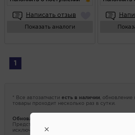
Написать отзыв
Напи
Показать аналоги
Показ
1
* Все автозапчасти
есть в наличии
, обновление 
товары проходит несколько раз в сутки.
Обновление остатков и цен:
14:58 2026-08-06
Представленные данные о запчастях на этой ст
исключительно информационный характер.