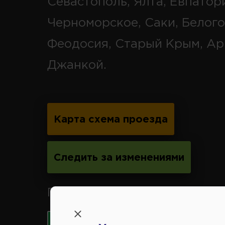
Севастополь, Ялта, Евпатор
Черноморское, Саки, Белого
Феодосия, Старый Крым, Ар
Джанкой.
Карта схема проезда
Следить за изменениями
Принимаем к оплате карты 