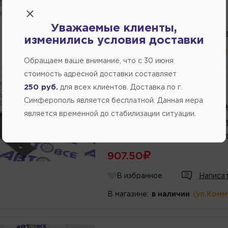
595.35
Уважаемые клиенты,
В избранное
Написат
изменились условия доставки
В магазине:
в наличии
(ул.Комм
Обращаем ваше внимание, что c 30 июня
стоимость адресной доставки составляет
250 руб.
для всех клиентов. Доставка по г.
Производитель:
LADA
Симферополь является бесплатной. Данная мера
Кронштейн заднего брызгов
является временной до стабилизации ситуации.
Артикул
номер
:
2121884043
Каталожный
номер
:
2121884
907.50
В избранное
Написат
В магазине:
в наличии
(ул.Комм