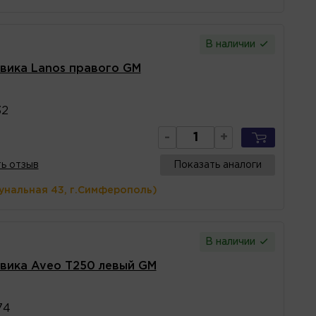
В наличии
вика Lanos правого GM
32
-
+
ь отзыв
Показать аналоги
унальная 43, г.Симферополь)
В наличии
вика Aveo T250 левый GM
74