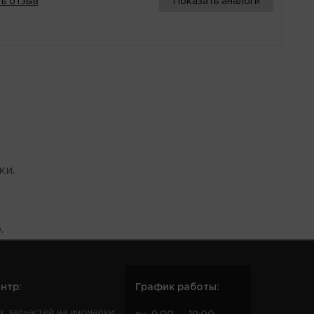
ь отзыв
Показать аналоги
ки.
.
нтр:
График работы:
в, запчастей на иномарки