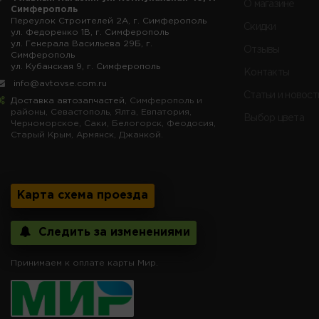
О магазине
Симферополь
Переулок Строителей 2А, г. Симферополь
Скидки
ул. Федоренко 1В, г. Симферополь
ул. Генерала Васильева 29Б, г.
Отзывы
Симферополь
ул. Кубанская 9, г. Симферополь
Контакты
info@avtovse.com.ru
Статьи и новост
Доставка автозапчастей
, Симферополь и
районы, Севастополь, Ялта, Евпатория,
Выбор цвета
Черноморское, Саки, Белогорск, Феодосия,
Старый Крым, Армянск, Джанкой.
Карта схема проезда
Следить за изменениями
Принимаем к оплате карты Мир.