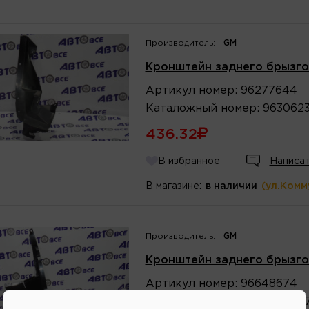
Производитель:
GM
Кронштейн заднего брызго
Артикул
номер
:
96277644
Каталожный
номер
:
963062
436.32
В избранное
Написат
В магазине:
в наличии
(ул.Комм
Производитель:
GM
Кронштейн заднего брызго
Артикул
номер
:
96648674
Каталожный
номер
:
966486