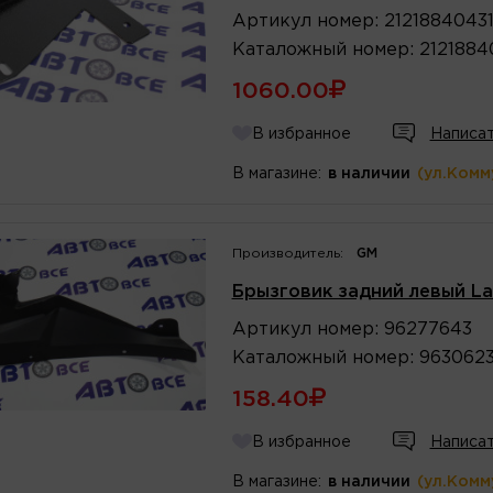
Артикул
номер
:
2121884043
Каталожный
номер
:
2121884
1060.00
В избранное
Написат
В магазине:
в наличии
(ул.Комм
Производитель:
GM
Брызговик задний левый L
Артикул
номер
:
96277643
Каталожный
номер
:
9630623
158.40
В избранное
Написат
В магазине:
в наличии
(ул.Комм