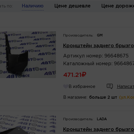
Наличию
Цене дешевле
Цене дорож
ть по:
Производитель:
GM
Кронштейн заднего брызго
Артикул
номер
:
96648675
Каталожный
номер
:
966486
471.21
В избранное
Написат
В магазине:
больше 2 шт
(ул.Ко
Производитель:
LADA
Кронштейн заднего брызгов