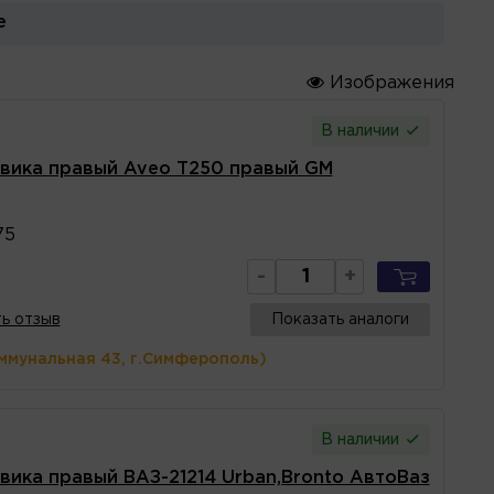
е
Изображения
В наличии
вика правый Aveo T250 правый GM
75
-
+
ь отзыв
Показать аналоги
ммунальная 43, г.Симферополь)
В наличии
ика правый ВАЗ-21214 Urban,Bronto АвтоВаз