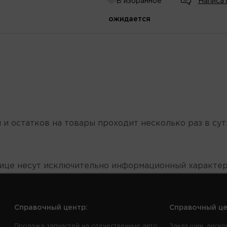
В избранное
Написат
ожидается
 и остатков на товары проходит несколько раз в сут
нице несут исключительно информационный характер
Справочный центр:
Справочный це
Продажа запчастей на отечественные авто
Заказ шин, диско