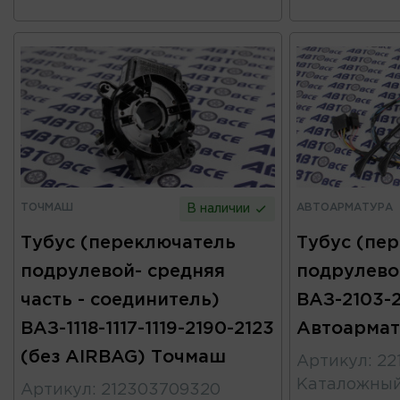
ТОЧМАШ
АВТОАРМАТУРА
В наличии
Тубус (переключатель
Тубус (пе
подрулевой- средняя
подрулево
часть - соединитель)
ВАЗ-2103-2
ВАЗ-1118-1117-1119-2190-2123
Автоармат
(без AIRBAG) Точмаш
Артикул
:
22
Каталожны
Артикул
:
212303709320