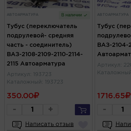
АВТОАРМАТУРА
АВТОАРМАТУРА
В наличии
Тубус (переключатель
Тубус (пе
подрулевой- средняя
подрулево
часть - соединитель)
ВАЗ-2104-2
ВАЗ-2108-2109-2110-2114-
Автоармат
2115 Автоарматура
Артикул
:
22
Каталожны
Артикул
:
193723
Каталожный
:
193723
350.00
1716.65
-
+
-
Написать отзыв
Напи