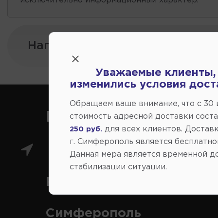
исключительно информационный характер.
Напишите нам:
Уважаемые клиенты,
изменились условия дост
Обращаем ваше внимание, что c 30
Как нас найти
стоимость адресной доставки сост
для всех клиентов. Доставк
250 руб.
г. Симферополь является бесплатно
Главный магазин: ул.
Данная мера является временной д
стабилизации ситуации.
Коммунальная 43, г.
Симферополь