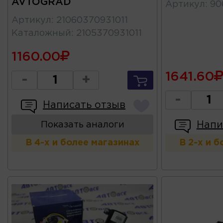
AVTOGRAD
Артикул
:
90
Артикул
:
21060370931011
Каталожный
:
2105370931011
1160.00
1641.60
-
+
-
Написать отзыв
Напи
Показать аналоги
В 4-х и более магазинах
В 2-х и 