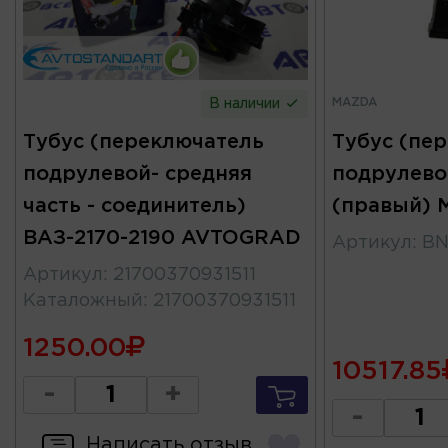
MAZDA
В наличии
Тубус (переключатель
Тубус (пе
подрулевой- средняя
подрулево
часть - соединитель)
(правый)
ВАЗ-2170-2190 AVTOGRAD
Артикул
:
BN
Артикул
:
21700370931511
Каталожный
:
21700370931511
1250.00
10517.85
-
+
-
Написать отзыв