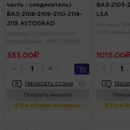
часть - соединитель)
ВАЗ-2103-2
ВАЗ-2108-2109-2110-2114-
LSA
2115 AVTOGRAD
Артикул
:
90
Каталожны
Артикул
:
21080370931511
Каталожный
:
21083709305
355.00
1015.00
-
+
-
Написать отзыв
Напи
Показать аналоги
Показ
В 3-х и более магазинах
В 2-х и 