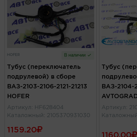
HOFER
В наличии
Тубус (переключатель
Тубус (пе
подрулевой) в сборе
подрулево
ВАЗ-2103-2106-2121-21213
ВАЗ-2104-2
HOFER
AVTOGRA
Артикул
:
HF628404
Артикул
:
21
Каталожный
:
2105370931030
Каталожны
1159.20
1160.00