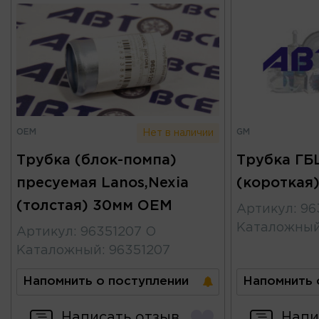
OEM
GM
Нет в наличии
Трубка (блок-помпа)
Трубка ГБЦ
пресуемая Lanos,Nexia
(короткая
(толстая) 30мм OEM
Артикул
:
96
Каталожны
Артикул
:
96351207 O
Каталожный
:
96351207
Напомнить о поступлении
Напомнить 
Написать отзыв
Напи