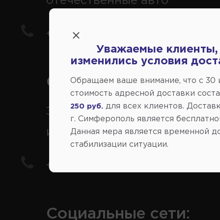
отечественные авто
+7(978) 206-206-5
Уважаемые клиенты,
изменились условия дост
Справочный центр:
Обращаем ваше внимание, что c 30
стоимость адресной доставки сост
для всех клиентов. Доставк
250 руб.
Заказ шин, дисков, запчасте
г. Симферополь является бесплатно
иномарки
Данная мера является временной д
стабилизации ситуации.
+7(978) 206-206-8
Социальные сети: