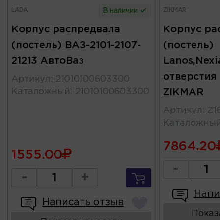
LADA
ZIKMAR
В наличии
Корпус распредвала
Корпус ра
(постель) ВАЗ-2101-2107-
(постель)
21213 АвтоВаз
Lanos,Nexi
отверстия 
Артикул
:
21010100603300
Каталожный
:
21010100603300
ZIKMAR
Артикул
:
Z1
Каталожны
7864.20
1555.00
-
-
+
Напи
Написать отзыв
Показ