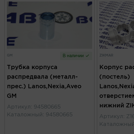
GM
ZIKMAR
В наличии
Трубка корпуса
Корпус ра
распредвала (металл-
(постель)
прес.) Lanos,Nexia,Aveo
Lanos,Nexi
GM
отверстие
нижний Z
Артикул
:
94580665
Каталожный
:
94580665
Артикул
:
Z1
Каталожны