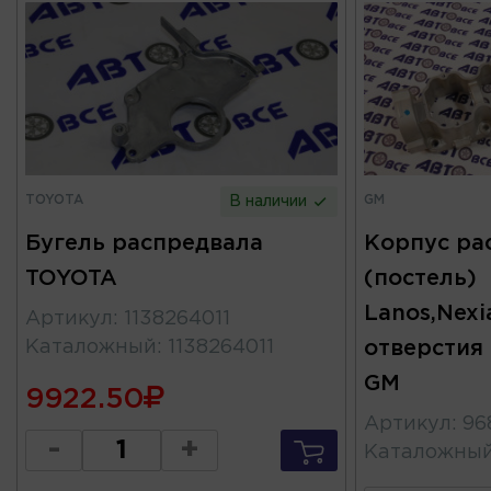
TOYOTA
GM
В наличии
Бугель распредвала
Корпус ра
TOYOTA
(постель)
Lanos,Nexi
Артикул
:
1138264011
Каталожный
:
1138264011
отверстия 
GM
9922.50
Артикул
:
96
-
+
Каталожны