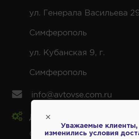
ул. Генерала Васильева 29
Симферополь
ул. Кубанская 9, г.
Симферополь
info@avtovse.com.ru
Доставка автозапчастей
,
Уважаемые клиенты,
изменились условия дост
Симферополь и районы,