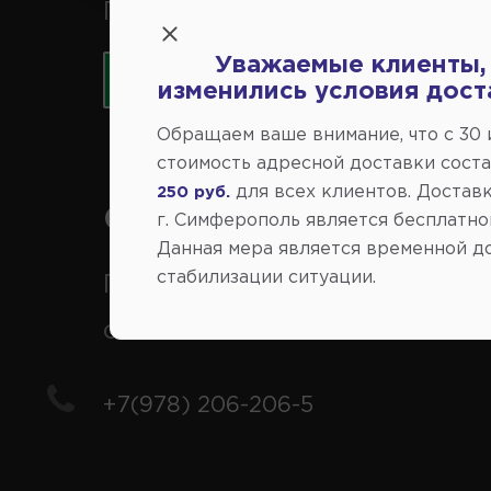
Принимаем к оплате карты 
Уважаемые клиенты,
изменились условия дост
Обращаем ваше внимание, что c 30
стоимость адресной доставки сост
для всех клиентов. Доставк
250 руб.
Справочный центр:
г. Симферополь является бесплатно
Данная мера является временной д
стабилизации ситуации.
Продажа запчастей на
отечественные авто
+7(978) 206-206-5