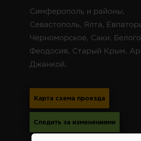
Симферополь и районы,
Севастополь, Ялта, Евпатор
Черноморское, Саки, Белого
Феодосия, Старый Крым, Ар
Джанкой.
Карта схема проезда
Следить за изменениями