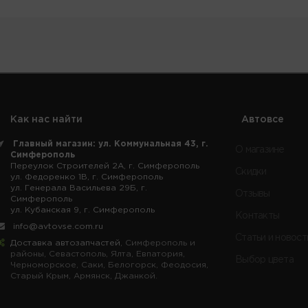
Как нас найти
Автовсе
Главный магазин: ул. Коммунальная 43, г.
О магазине
Симферополь
Переулок Строителей 2А, г. Симферополь
Скидки
ул. Федоренко 1В, г. Симферополь
ул. Генерала Васильева 29Б, г.
Отзывы
Симферополь
ул. Кубанская 9, г. Симферополь
Контакты
info@avtovse.com.ru
Статьи и новост
Доставка автозапчастей
, Симферополь и
районы, Севастополь, Ялта, Евпатория,
Выбор цвета
Черноморское, Саки, Белогорск, Феодосия,
Старый Крым, Армянск, Джанкой.