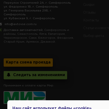
Переулок Строителей 2А, г. Симферополь
Скидки
ул. Федоренко 1В, г. Симферополь
ул. Генерала Васильева 29Б, г.
Отзывы
Симферополь
ул. Кубанская 9, г. Симферополь
Контакты
info@avtovse.com.ru
Статьи и новост
Доставка автозапчастей
, Симферополь и
районы, Севастополь, Ялта, Евпатория,
Выбор цвета
Черноморское, Саки, Белогорск, Феодосия,
Старый Крым, Армянск, Джанкой.
Карта схема проезда
Следить за изменениями
Принимаем к оплате карты Мир.
Наш сайт использует файлы «cookie»