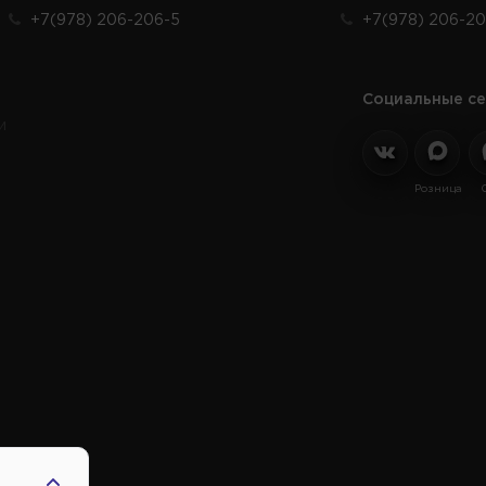
+7(978) 206-206-5
+7(978) 206-20
Социальные се
и
Розница