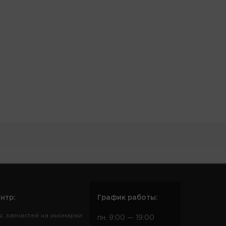
нтр:
График работы:
в, запчастей на иномарки
пн. 9:00 — 19:00