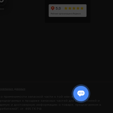
Опт
нальных данных
 применимости запасной части к той или иной марке
предлагаемых к продаже запасных частей для автомобилей и
одимую и достоверную информацию о товаре, предлагаемом к
бителей", ст. 495 ГК РФ.