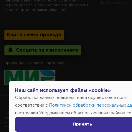
районы, Севастополь, Ялта, Евпатория,
Выбор цвета
Черноморское, Саки, Белогорск, Феодосия,
Старый Крым, Армянск, Джанкой.
Карта схема проезда
Следить за изменениями
Принимаем к оплате карты Мир.
Наш сайт использует файлы «cookie»
Обработка данных пользователей осуществляется в
Copyright @2014-
соответствии с
Политикой обработки персональных д
Обращаем внимание, указание ТОВАРНЫХ ЗНАКОВ (наименований 
настоящим Уведомлением об использовании файлов coo
автомобиля, то есть на потребительские свойства товара. Данна
его производителе, не нарушает права правообладателей указан
Принять
продаже, обеспечивающую возможность их правильного выбора во