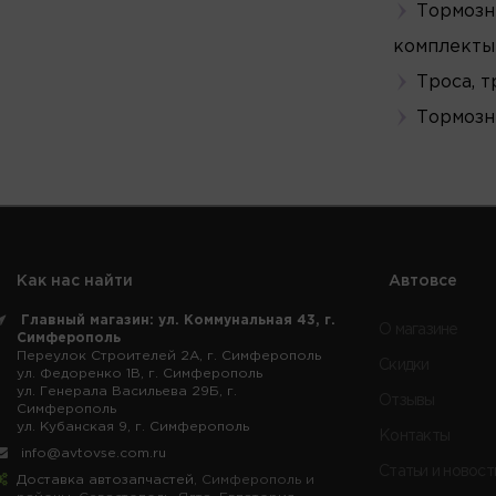
Тормозн
комплекты
Троса, т
Тормозн
Как нас найти
Автовсе
Главный магазин: ул. Коммунальная 43, г.
О магазине
Симферополь
Переулок Строителей 2А, г. Симферополь
Скидки
ул. Федоренко 1В, г. Симферополь
ул. Генерала Васильева 29Б, г.
Отзывы
Симферополь
ул. Кубанская 9, г. Симферополь
Контакты
info@avtovse.com.ru
Статьи и новост
Доставка автозапчастей
, Симферополь и