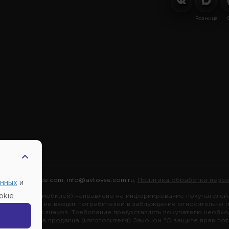
Розница
2026 |
Автовсе.com
,
info@avtovse.com.ru
,
Политика обработки персо
анных
и
марок автомобилей) направлено на информирование покупателей о
kie.
я информация не вводит потребителей в заблуждение относительно 
ных товарных знаков. Требование предоставлять покупателю необх
зложено на продавца (изготовителя) Законом "О защите прав потре