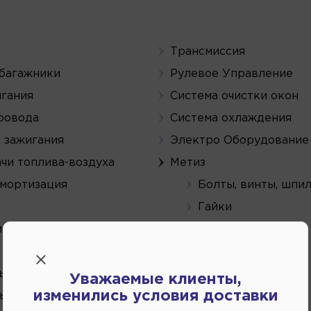
Трансмиссия
 багажники
Рулевое Управление
игания
Система очистки окон
провода
Система охлаждения
 зажигания
Электро Оборудование
чи топлива-воздуха
Метиз
амортизация
Болты, винты, шпи
Гайки
истема
Двигатель
 и ремкомплекты
Ремни-Натяжители
ы тормозные
Уважаемые клиенты,
Фильтра
изменились условия доставки
ые цилиндры
Аксессуары