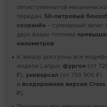
пятиступенчатой механическ
передач.
50-литровый бензо
сохранён
– суммарный запас 
двух видах топлива
превышае
километров
.
К заказу доступны все модиф
модели Largus:
фургон
(от 72
₽),
универсал
(от 753 900 ₽)
и
вседорожная версия Cross
₽).
Поскольку это заводская мод