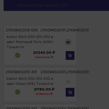
Автомобиль: модель 2112
211008402010 606
211008402010\21108402010
Капот ВАЗ-2110-2111-2112 в
цвет Млечный Путь (606)
Тольятти
20240.00
20240.00
211008402010 419
211008402010\21108402010
Капот ВАЗ-2110-2111-2112 в
цвет Опал (419) Тольятти
21780.00
21780.00
211008402010 347
211008402010\21108402010