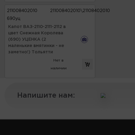
211008402010
211008402010\21108402010
690уц
Капот ВАЗ-2110-2111-2112 в
цвет Снежная Королева
(690) УЦЕНКА (2
маленькие вмятинки - не
заметно!) Тольятти
Нет в
наличии
Напишите нам: