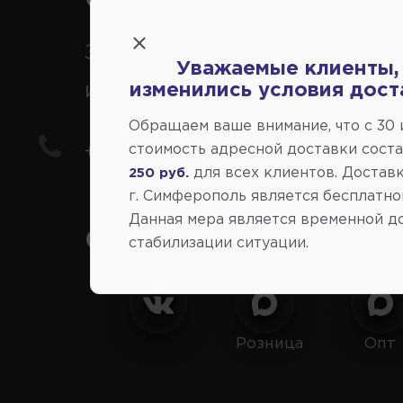
Заказ шин, дисков, запчасте
Уважаемые клиенты,
иномарки
изменились условия дост
Обращаем ваше внимание, что c 30
стоимость адресной доставки сост
+7(978) 206-206-8
для всех клиентов. Доставк
250 руб.
г. Симферополь является бесплатно
Данная мера является временной д
Социальные сети:
стабилизации ситуации.
Розница
Опт