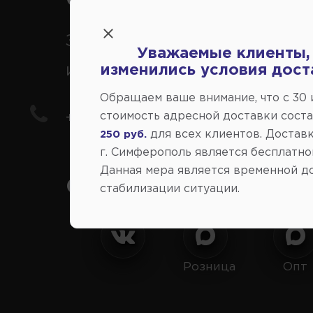
Заказ шин, дисков, запчасте
Уважаемые клиенты,
иномарки
изменились условия дост
Обращаем ваше внимание, что c 30
стоимость адресной доставки сост
+7(978) 206-206-8
для всех клиентов. Доставк
250 руб.
г. Симферополь является бесплатно
Данная мера является временной д
Социальные сети:
стабилизации ситуации.
Розница
Опт