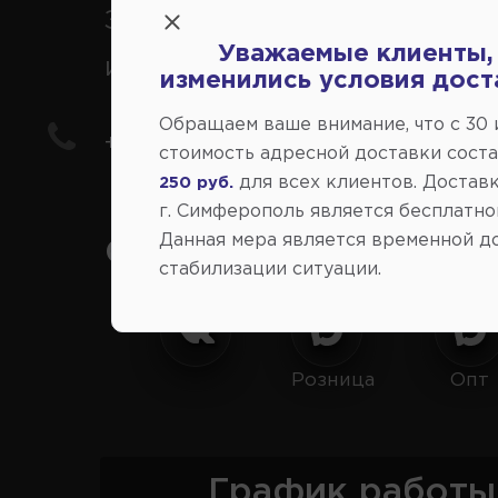
Заказ шин, дисков, запчасте
Уважаемые клиенты,
иномарки
изменились условия дост
Обращаем ваше внимание, что c 30
+7(978) 206-206-8
стоимость адресной доставки сост
для всех клиентов. Доставк
250 руб.
г. Симферополь является бесплатно
Данная мера является временной д
Социальные сети:
стабилизации ситуации.
Розница
Опт
График работы