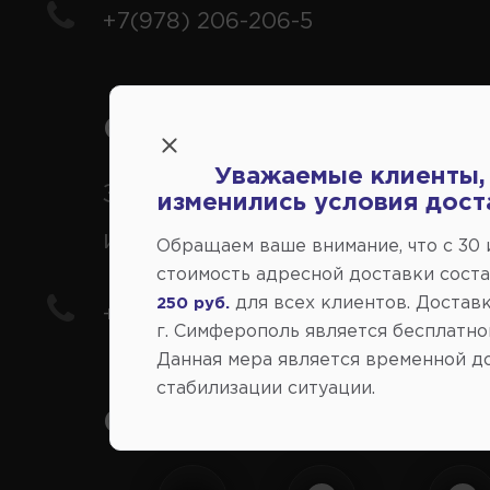
+7(978) 206-206-5
Справочный центр:
Уважаемые клиенты,
Заказ шин, дисков, запчасте
изменились условия дост
иномарки
Обращаем ваше внимание, что c 30
стоимость адресной доставки сост
для всех клиентов. Доставк
250 руб.
+7(978) 206-206-8
г. Симферополь является бесплатно
Данная мера является временной д
стабилизации ситуации.
Социальные сети: