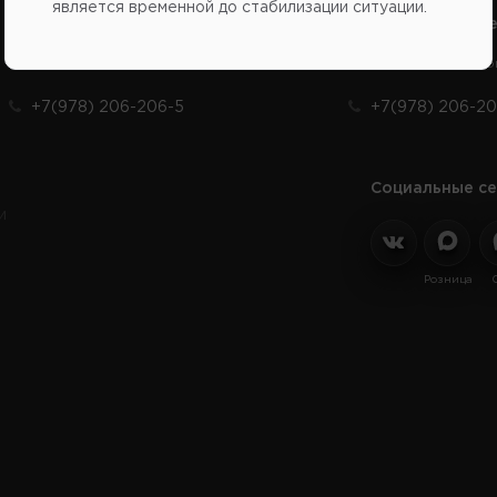
является временной до стабилизации ситуации.
Справочный центр:
Справочный це
Продажа запчастей на отечественные авто
Заказ шин, диско
+7(978) 206-206-5
+7(978) 206-20
Социальные се
и
Розница