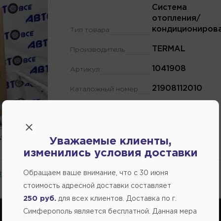
Система
отопления/
кондициониров
Тип товара
TERMAL
Производитель
1041908
Артикул
21908112010
Каталожный номер
В наличии
Наличие на складе
Уважаемые клиенты,
изменились условия доставки
 на сайте.
Обращаем ваше внимание, что c 30 июня
стоимость адресной доставки составляет
250 руб.
для всех клиентов. Доставка по г.
Симферополь является бесплатной. Данная мера