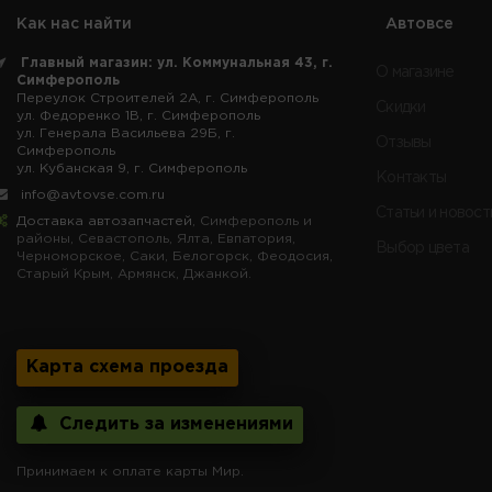
Как нас найти
Автовсе
Главный магазин: ул. Коммунальная 43, г.
О магазине
Симферополь
Переулок Строителей 2А, г. Симферополь
Скидки
ул. Федоренко 1В, г. Симферополь
ул. Генерала Васильева 29Б, г.
Отзывы
Симферополь
ул. Кубанская 9, г. Симферополь
Контакты
info@avtovse.com.ru
Статьи и новост
Доставка автозапчастей
, Симферополь и
районы, Севастополь, Ялта, Евпатория,
Выбор цвета
Черноморское, Саки, Белогорск, Феодосия,
Старый Крым, Армянск, Джанкой.
Карта схема проезда
Следить за изменениями
Принимаем к оплате карты Мир.