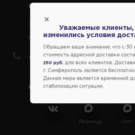
Справочный центр:
Заказ шин, дисков, запчасте
Уважаемые клиенты,
изменились условия дост
иномарки
Обращаем ваше внимание, что c 30
стоимость адресной доставки сост
+7(978) 206-206-8
для всех клиентов. Доставк
250 руб.
г. Симферополь является бесплатно
Данная мера является временной д
Социальные сети:
стабилизации ситуации.
Розница
Опт