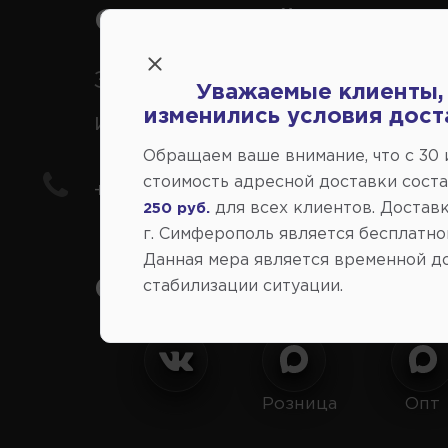
Справочный центр:
Заказ шин, дисков, запчасте
Уважаемые клиенты,
изменились условия дост
иномарки
Обращаем ваше внимание, что c 30
стоимость адресной доставки сост
+7(978) 206-206-8
для всех клиентов. Доставк
250 руб.
г. Симферополь является бесплатно
Данная мера является временной д
Социальные сети:
стабилизации ситуации.
Розница
Опт