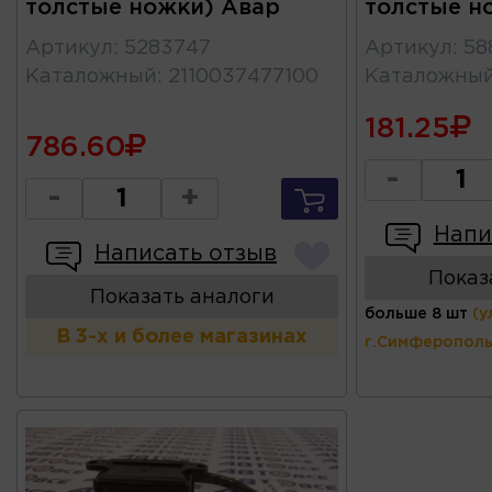
толстые ножки) Авар
толстые н
Артикул
:
5283747
Артикул
:
58
Каталожный
:
2110037477100
Каталожны
181.25
786.60
-
-
+
Напи
Написать отзыв
Показ
Показать аналоги
больше 8 шт
(у
В 3-х и более магазинах
г.Симферополь