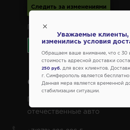
Следить за изменениями
Принимаем к оплате карты 
Уважаемые клиенты,
изменились условия дост
Обращаем ваше внимание, что c 30
стоимость адресной доставки сост
для всех клиентов. Доставк
250 руб.
г. Симферополь является бесплатно
Справочный центр:
Данная мера является временной д
стабилизации ситуации.
Продажа запчастей на
отечественные авто