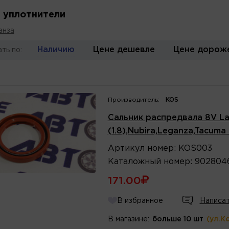
и уплотнители
анза
Наличию
Цене дешевле
Цене дорож
ть по:
Производитель:
KOS
Сальник распредвала 8V Lan
(1.8),Nubira,Leganza,Tacuma
Артикул
номер
:
KOS003
Каталожный
номер
:
902804
171.00
В избранное
Написат
В магазине:
больше 10 шт
(ул.К