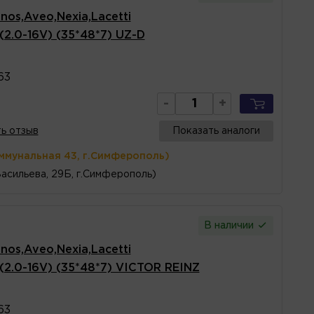
os,Aveo,Nexia,Lacetti
 (2.0-16V) (35*48*7) UZ-D
63
-
+
ь отзыв
Показать аналоги
ммунальная 43, г.Симферополь)
Васильева, 29Б, г.Симферополь)
В наличии
os,Aveo,Nexia,Lacetti
 (2.0-16V) (35*48*7) VICTOR REINZ
63