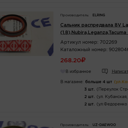
Производитель:
ELRING
Сальник распредвала 8V Lan
(1.8),Nubira,Leganza,Tacuma
Артикул
номер
:
702269
Каталожный
номер
:
902804
268.20
В избранное
Написат
В магазине:
больше 4 шт
(ул.К
3 шт.
(Переулок Стр
2 шт.
(ул. Кубанская,
2 шт.
(ул.Федоренко 
Производитель:
UZ-DAEWOO