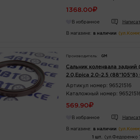
1368.00
В избранное
Написат
В магазине:
в наличии
(ул.Комм
Производитель:
GM
Сальник коленвала задний (
2.0,Epica 2.0-2.5 (88*105*8)
Артикул
номер
:
96521516
Каталожный
номер
:
9652151
569.90
В избранное
Написат
В магазине:
в наличии
(ул.Комм
1 шт.
(ул.Федоренко 