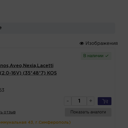
е
Изображения
В наличии
os,Aveo,Nexia,Lacetti
 (2.0-16V) (35*48*7) KOS
63
-
+
ь отзыв
Показать аналоги
оммунальная 43, г.Симферополь)