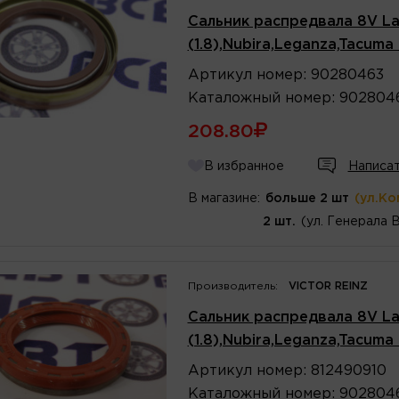
Сальник распредвала 8V Lan
(1.8),Nubira,Leganza,Tacuma
Артикул
номер
:
90280463
Каталожный
номер
:
902804
208.80
В избранное
Написат
В магазине:
больше 2 шт
(ул.Ко
2 шт.
(ул. Генерала 
Производитель:
VICTOR REINZ
Сальник распредвала 8V Lan
(1.8),Nubira,Leganza,Tacuma
Артикул
номер
:
812490910
Каталожный
номер
:
902804