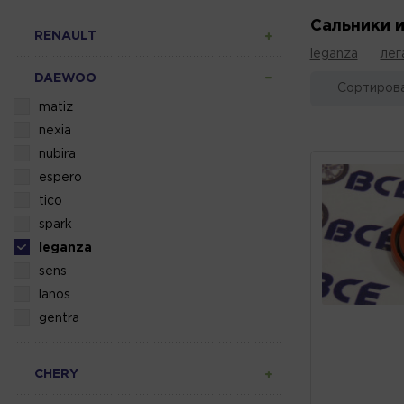
Сальники 
RENAULT
leganza
лег
DAEWOO
Сортирова
matiz
nexia
nubira
espero
tico
spark
leganza
sens
lanos
gentra
CHERY