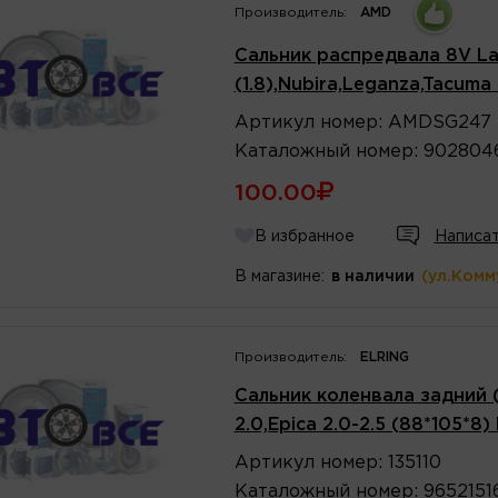
Производитель:
AMD
Сальник распредвала 8V Lan
(1.8),Nubira,Leganza,Tacuma
Артикул
номер
:
AMDSG247
Каталожный
номер
:
902804
100.00
В избранное
Написат
В магазине:
в наличии
(ул.Комм
Производитель:
ELRING
Сальник коленвала задний (
2.0,Epica 2.0-2.5 (88*105*8
Артикул
номер
:
135110
Каталожный
номер
:
9652151