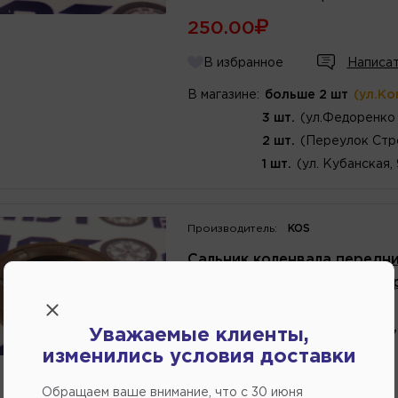
250.00
В избранное
Написат
В магазине:
больше 2 шт
(ул.Ко
3 шт.
(ул.Федоренко 
2 шт.
(Переулок Стр
1 шт.
(ул. Кубанская,
Производитель:
KOS
Сальник коленвала передний
1,8,Nubira,Leganza,Tacuma,E
Артикул
номер
:
90183572
Уважаемые клиенты,
Каталожный
номер
:
9018357
изменились условия доставки
205.85
Обращаем ваше внимание, что c 30 июня