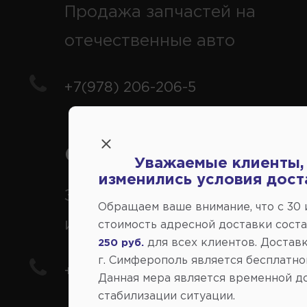
Продажа запчастей на
отечественные авто
+7(978) 206-206-5
Справочный центр:
Уважаемые клиенты,
изменились условия дост
Заказ шин, дисков, запчасте
Обращаем ваше внимание, что c 30
иномарки
стоимость адресной доставки сост
для всех клиентов. Доставк
250 руб.
г. Симферополь является бесплатно
+7(978) 206-206-8
Данная мера является временной д
стабилизации ситуации.