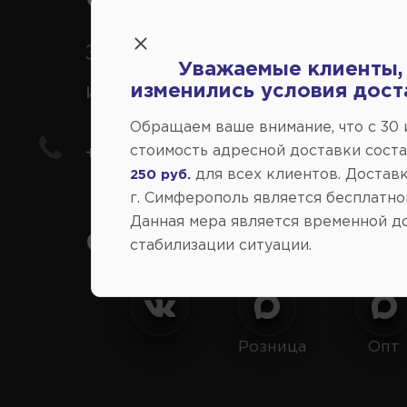
Заказ шин, дисков, запчасте
Уважаемые клиенты,
иномарки
изменились условия дост
Обращаем ваше внимание, что c 30
стоимость адресной доставки сост
+7(978) 206-206-8
для всех клиентов. Доставк
250 руб.
г. Симферополь является бесплатно
Данная мера является временной д
Социальные сети:
стабилизации ситуации.
Розница
Опт