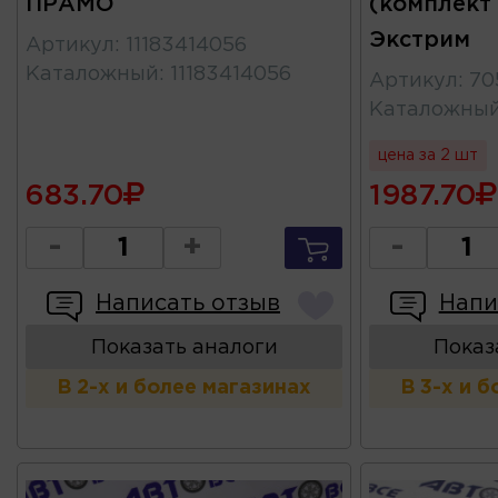
ПРАМО
(комплект 
Экстрим
Артикул
:
11183414056
Каталожный
:
11183414056
Артикул
:
70
Каталожны
цена за 2 шт
683.70
1987.70
-
+
-
Написать отзыв
Напи
Показать аналоги
Показ
В 2-х и более магазинах
В 3-х и 