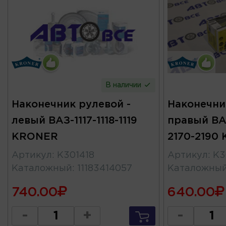
В наличии
Наконечник рулевой -
Наконечни
левый ВАЗ-1117-1118-1119
правый ВАЗ
KRONER
2170-2190
Артикул
:
K301418
Артикул
:
K3
Каталожный
:
11183414057
Каталожны
740.00
640.00
-
+
-