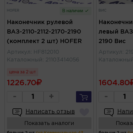
HOFER
ВИС
В наличии
Наконечник рулевой
Наконечни
ВАЗ-2110-2112-2170-2190
левый ВАЗ-
(комплект 2 шт) HOFER
2190 Вис
Артикул
:
HF812010
Артикул
:
21
Каталожный
:
21103414056
Каталожны
цена за 2 шт
1226.70
1604.80
-
+
-
Написать отзыв
Напи
Показать аналоги
Показ
больше 2 шт
(ул.Коммунальная 43,
больше 2 шт
(у