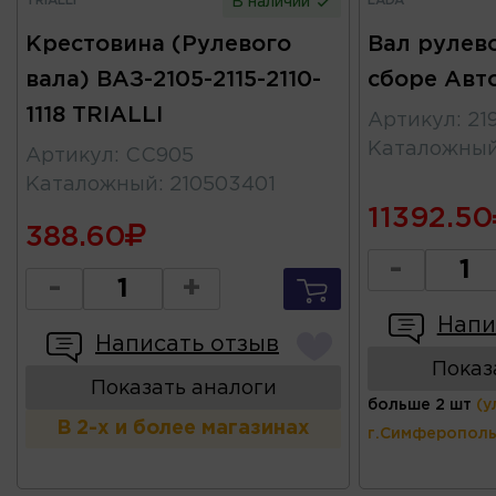
TRIALLI
LADA
В наличии
Крестовина (Рулевого
Вал рулев
вала) ВАЗ-2105-2115-2110-
сборе Авт
1118 TRIALLI
Артикул
:
21
Каталожны
Артикул
:
CC905
Каталожный
:
210503401
11392.50
388.60
-
-
+
Напи
Написать отзыв
Показ
Показать аналоги
больше 2 шт
(у
В 2-х и более магазинах
г.Симферополь