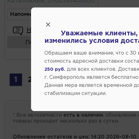
Каталожный
:
21100341405400
Напомнить о поступлении
Написать отзыв
Уважаемые клиенты,
изменились условия дост
Показать аналоги
Обращаем ваше внимание, что c 30
стоимость адресной доставки сост
для всех клиентов. Доставк
250 руб.
г. Симферополь является бесплатно
1
2
3
4
Данная мера является временной д
стабилизации ситуации.
* Все автозапчасти
есть в наличии
, обновление 
товары проходит несколько раз в сутки.
Обновление остатков и цен:
14:20 2026-08-10