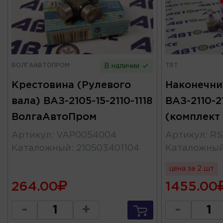
ВОЛГААВТОПРОМ
TRT
В наличии
Крестовина (Рулевого
Наконечни
вала) ВАЗ-2105-15-2110-1118
ВАЗ-2110-2
ВолгаАвтоПром
(комплект 
Артикул
:
VAP0054004
Артикул
:
RS
Каталожный
:
210503401104
Каталожны
цена за 2 шт
264.00
1455.00
-
+
-