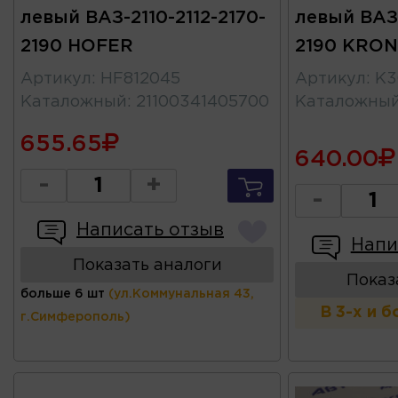
левый ВАЗ-2110-2112-2170-
левый ВАЗ-
2190 HOFER
2190 KRO
Артикул
:
HF812045
Артикул
:
K3
Каталожный
:
21100341405700
Каталожны
655.65
640.00
-
+
-
Написать отзыв
Напи
Показать аналоги
Показ
больше 6 шт
(ул.Коммунальная 43,
В 3-х и 
г.Симферополь)