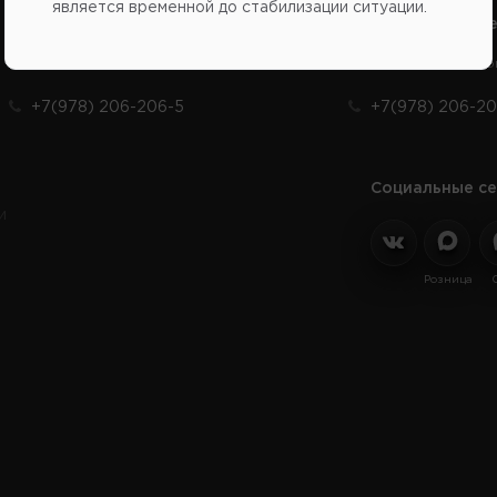
является временной до стабилизации ситуации.
Справочный центр:
Справочный це
Продажа запчастей на отечественные авто
Заказ шин, диско
+7(978) 206-206-5
+7(978) 206-20
Социальные се
и
Розница