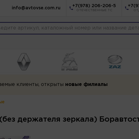
+7(978) 206-206-5
+7(9
info@avtovse.com.ru
ОТЕЧЕСТВЕННЫЕ ТС
ОТ
аемые клиенты, открыты
новые филиалы
ые
 (без держателя зеркала) Боравтос