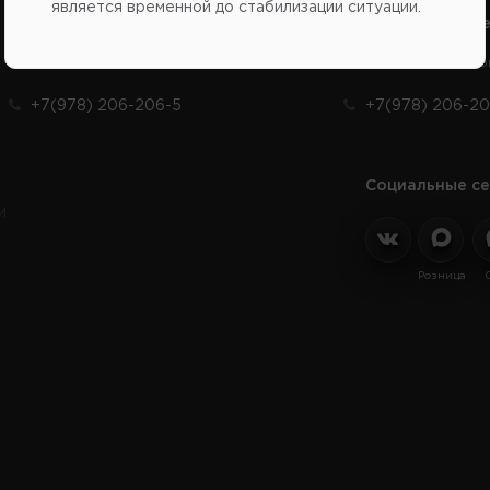
является временной до стабилизации ситуации.
Справочный центр:
Справочный це
Продажа запчастей на отечественные авто
Заказ шин, диско
+7(978) 206-206-5
+7(978) 206-20
Социальные се
и
Розница