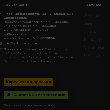
Как нас найти
Автовсе
Главный магазин: ул. Коммунальная 43, г.
О магазине
Симферополь
Переулок Строителей 2А, г. Симферополь
Скидки
ул. Федоренко 1В, г. Симферополь
ул. Генерала Васильева 29Б, г.
Отзывы
Симферополь
ул. Кубанская 9, г. Симферополь
Контакты
info@avtovse.com.ru
Статьи и новост
Доставка автозапчастей
, Симферополь и
районы, Севастополь, Ялта, Евпатория,
Выбор цвета
Черноморское, Саки, Белогорск, Феодосия,
Старый Крым, Армянск, Джанкой.
Карта схема проезда
Следить за изменениями
Принимаем к оплате карты Мир.