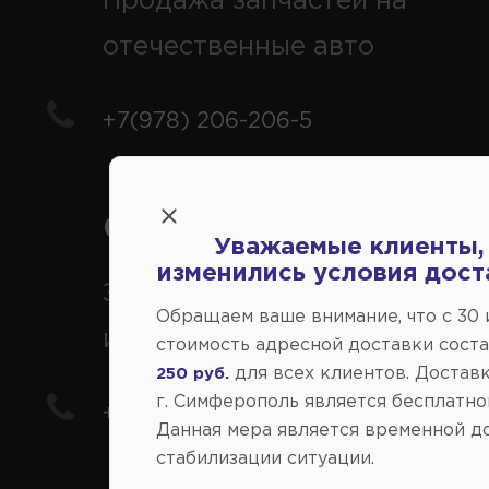
Продажа запчастей на
отечественные авто
+7(978) 206-206-5
Справочный центр:
Уважаемые клиенты,
изменились условия дост
Заказ шин, дисков, запчасте
Обращаем ваше внимание, что c 30
иномарки
стоимость адресной доставки сост
для всех клиентов. Доставк
250 руб.
г. Симферополь является бесплатно
+7(978) 206-206-8
Данная мера является временной д
стабилизации ситуации.