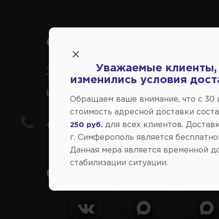
Справочный центр:
Уважаемые клиенты,
Заказ шин, дисков, запчасте
изменились условия дост
иномарки
Обращаем ваше внимание, что c 30
стоимость адресной доставки сост
+7(978) 206-206-8
для всех клиентов. Доставк
250 руб.
г. Симферополь является бесплатно
Данная мера является временной д
стабилизации ситуации.
Социальные сети: