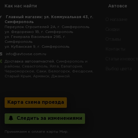
Как нас найти
Автовсе
Главный магазин: ул. Коммунальная 43, г.
О магазине
Симферополь
Переулок Строителей 2А, г. Симферополь
Скидки
ул. Федоренко 1В, г. Симферополь
ул. Генерала Васильева 29Б, г.
Отзывы
Симферополь
ул. Кубанская 9, г. Симферополь
Контакты
info@avtovse.com.ru
Статьи и новост
Доставка автозапчастей
, Симферополь и
районы, Севастополь, Ялта, Евпатория,
Выбор цвета
Черноморское, Саки, Белогорск, Феодосия,
Старый Крым, Армянск, Джанкой.
Карта схема проезда
Следить за изменениями
Принимаем к оплате карты Мир.