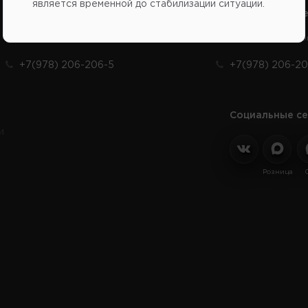
является временной до стабилизации ситуации.
Справочный центр:
Справочный це
Продажа запчастей на отечественные авто
Заказ шин, диско
+7(978) 206-206-5
+7(978) 206-20
Социальные се
и
Розница