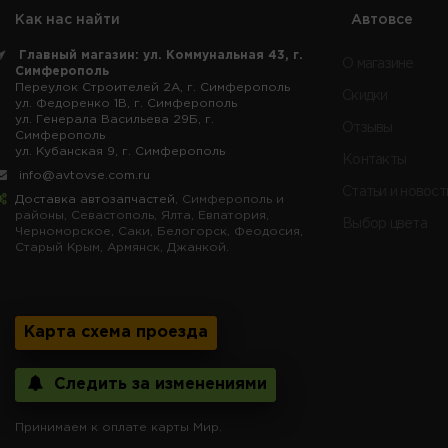
Как нас найти
Автовсе
Главный магазин: ул. Коммунальная 43, г.
О магазине
Симферополь
Переулок Строителей 2А, г. Симферополь
Скидки
ул. Федоренко 1В, г. Симферополь
ул. Генерала Васильева 29Б, г.
Отзывы
Симферополь
ул. Кубанская 9, г. Симферополь
Контакты
info@avtovse.com.ru
Статьи и новост
Доставка автозапчастей
, Симферополь и
районы, Севастополь, Ялта, Евпатория,
Выбор цвета
Черноморское, Саки, Белогорск, Феодосия,
Старый Крым, Армянск, Джанкой.
Карта схема проезда
Следить за изменениями
Принимаем к оплате карты Мир.