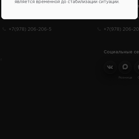
является временной до стабилизации ситуации.
Справочный центр:
Справочный це
Продажа запчастей на отечественные авто
Заказ шин, диско
+7(978) 206-206-5
+7(978) 206-20
Социальные се
и
Розница