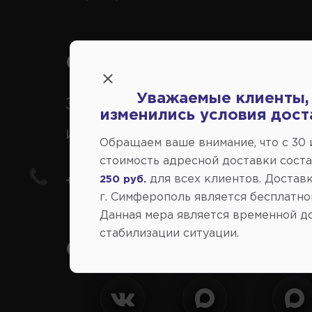
Справочный центр:
Уважаемые клиенты,
Заказ шин, дисков, запчасте
изменились условия дост
иномарки
Обращаем ваше внимание, что c 30
стоимость адресной доставки сост
для всех клиентов. Доставк
+7(978) 206-206-8
250 руб.
г. Симферополь является бесплатно
Данная мера является временной д
стабилизации ситуации.
Социальные сети: